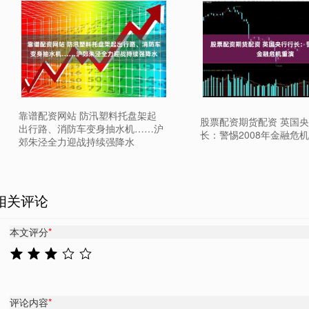
靠谱配资网站 防汛塑料托盘架起
股票配资期货配资 英国
出行路、消防车变身抽水机……沪
长：警惕2008年金融危
郊朱泾全力迎战持续强降水
相关评论
本文评分
*
评论内容
*