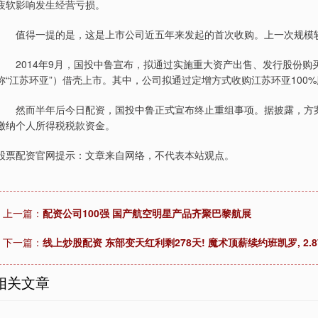
疲软影响发生经营亏损。
值得一提的是，这是上市公司近五年来发起的首次收购。上一次规模较大
2014年9月，国投中鲁宣布，拟通过实施重大资产出售、发行股份购
称“江苏环亚”）借壳上市。其中，公司拟通过定增方式收购江苏环亚100%
然而半年后今日配资，国投中鲁正式宣布终止重组事项。据披露，方案
缴纳个人所得税税款资金。
股票配资官网提示：文章来自网络，不代表本站观点。
上一篇：
配资公司100强 国产航空明星产品齐聚巴黎航展
下一篇：
线上炒股配资 东部变天红利剩278天! 魔术顶薪续约班凯罗, 2.
相关文章